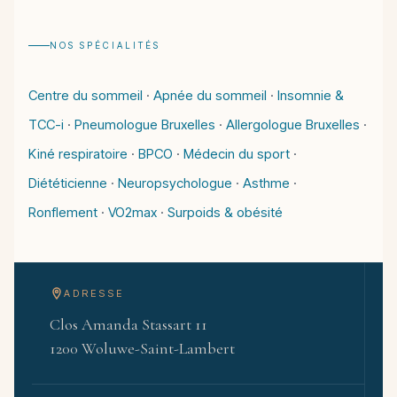
NOS SPÉCIALITÉS
Centre du sommeil
·
Apnée du sommeil
·
Insomnie &
TCC-i
·
Pneumologue Bruxelles
·
Allergologue Bruxelles
·
Kiné respiratoire
·
BPCO
·
Médecin du sport
·
Diététicienne
·
Neuropsychologue
·
Asthme
·
Ronflement
·
VO2max
·
Surpoids & obésité
ADRESSE
Clos Amanda Stassart 11
1200 Woluwe-Saint-Lambert