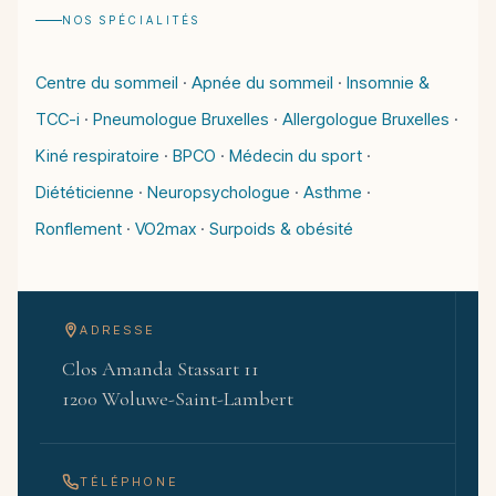
NOS SPÉCIALITÉS
Centre du sommeil
·
Apnée du sommeil
·
Insomnie &
TCC-i
·
Pneumologue Bruxelles
·
Allergologue Bruxelles
·
Kiné respiratoire
·
BPCO
·
Médecin du sport
·
Diététicienne
·
Neuropsychologue
·
Asthme
·
Ronflement
·
VO2max
·
Surpoids & obésité
ADRESSE
Clos Amanda Stassart 11
1200 Woluwe-Saint-Lambert
TÉLÉPHONE