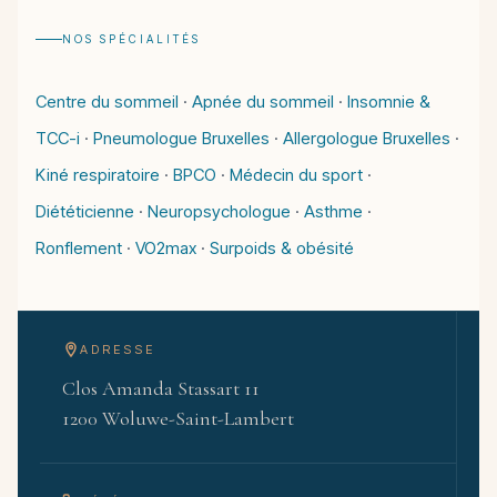
NOS SPÉCIALITÉS
Centre du sommeil
·
Apnée du sommeil
·
Insomnie &
TCC-i
·
Pneumologue Bruxelles
·
Allergologue Bruxelles
·
Kiné respiratoire
·
BPCO
·
Médecin du sport
·
Diététicienne
·
Neuropsychologue
·
Asthme
·
Ronflement
·
VO2max
·
Surpoids & obésité
ADRESSE
Clos Amanda Stassart 11
1200 Woluwe-Saint-Lambert