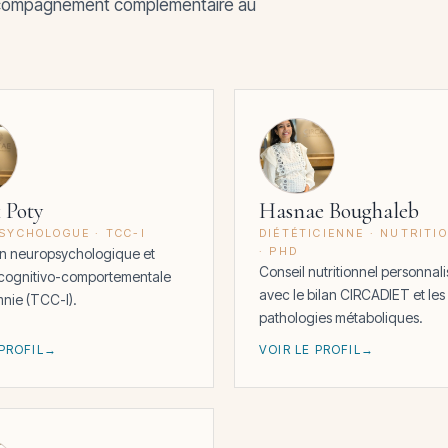
l'accompagnement complémentaire au
 Poty
Hasnae Boughaleb
SYCHOLOGUE · TCC-I
DIÉTÉTICIENNE · NUTRITI
· PHD
on neuropsychologique et
Conseil nutritionnel personnali
 cognitivo-comportementale
avec le bilan CIRCADIET et les
mnie (TCC-I).
pathologies métaboliques.
 PROFIL
VOIR LE PROFIL