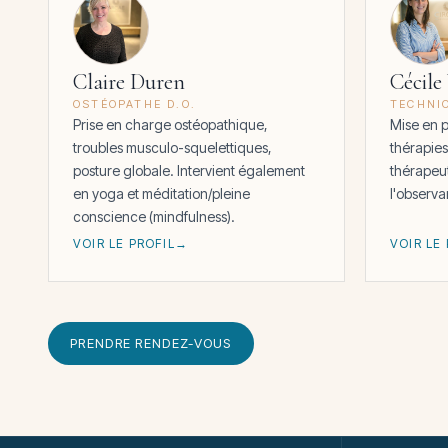
Claire Duren
Cécile
OSTÉOPATHE D.O.
TECHNI
Prise en charge ostéopathique,
Mise en p
troubles musculo-squelettiques,
thérapie
posture globale. Intervient également
thérapeu
en yoga et méditation/pleine
l'observ
conscience (mindfulness).
VOIR LE PROFIL
VOIR LE
PRENDRE RENDEZ-VOUS