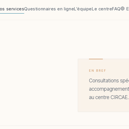
os services
Questionnaires en ligne
L’équipe
Le centre
FAQ
EN BREF
Consultations spéc
accompagnement pa
au centre CIRCAE.