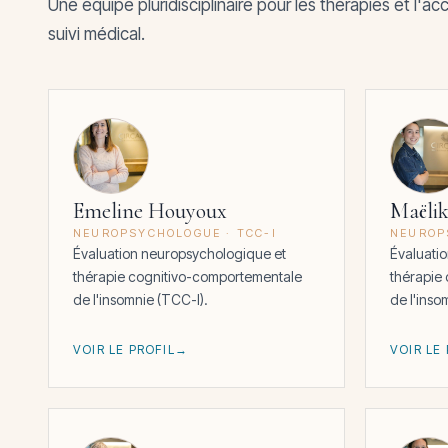
Une équipe pluridisciplinaire pour les thérapies et 
suivi médical.
Emeline Houyoux
Maëlik
NEUROPSYCHOLOGUE · TCC-I
NEUROP
Évaluation neuropsychologique et
Évaluati
thérapie cognitivo-comportementale
thérapie
de l'insomnie (TCC-I).
de l'inso
VOIR LE PROFIL
VOIR LE