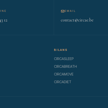
ONE
EMAIL
43 12
contact@circae.be
BILANS
CIRCASLEEP
CIRCABREATH
CIRCAMOVE
CIRCADIET