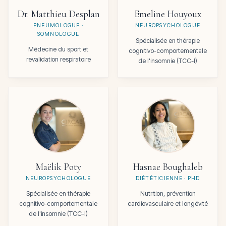
Dr. Matthieu Desplan
Emeline Houyoux
PNEUMOLOGUE ·
NEUROPSYCHOLOGUE
SOMNOLOGUE
Spécialisée en thérapie
Médecine du sport et
cognitivo-comportementale
revalidation respiratoire
de l'insomnie (TCC-I)
Maëlik Poty
Hasnae Boughaleb
NEUROPSYCHOLOGUE
DIÉTÉTICIENNE · PHD
Spécialisée en thérapie
Nutrition, prévention
cognitivo-comportementale
cardiovasculaire et longévité
de l'insomnie (TCC-I)