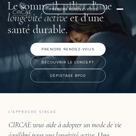
Le sommeil, pilier d'une
PRENDRE RENDEZ-VOUS
longévité active
et d'une
santé durable.
PRENDRE RENDEZ-VOUS
DÉCOUVRIR LE CONCEPT
DÉPISTAGE BPCO
L'APPROCHE CIRCAE
CIRCAE vous aide à adopter un mode de vie
équilibré pour une longévité active.
Une